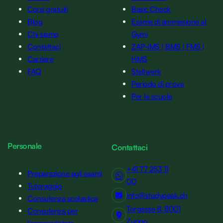
Corsi gratuiti
Basic Check
Blog
Esame di ammissione al
Chi siamo
Gymi
Contattaci
ZAP-IMS | BMS | FMS |
Carriere
HMS
FAQ
Stellwerk
Periodo di prova
Per le scuole
Personale
Contattaci
+41 77 253 11
Preparazione agli esami
00
Tutoraggio
info@studypeak.ch
Consulenza scolastica
Torgasse 8, 8001
Consulenza per
Zurigo