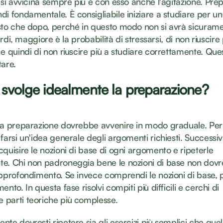
 si avvicina sempre più e con esso anche l'agitazione. Pre
di fondamentale. È consigliabile iniziare a studiare per 
sto che dopo, perché in questo modo non si avrà sicurame
tardi, maggiore è la probabilità di stressarsi, di non riuscire 
e quindi di non riuscire più a studiare correttamente. Que
tare.
svolge idealmente la preparazione?
la preparazione dovrebbe avvenire in modo graduale. Pe
 farsi un'idea generale degli argomenti richiesti. Success
quisire le nozioni di base di ogni argomento e ripeterle
e. Chi non padroneggia bene le nozioni di base non dov
pprofondimento. Se invece comprendi le nozioni di base, p
nto. In questa fase risolvi compiti più difficili e cerchi di
parti teoriche più complesse.
te dovresti ripetere sia gli esercizi più semplici che quelli 