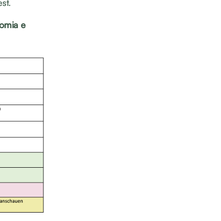
est.
omia e