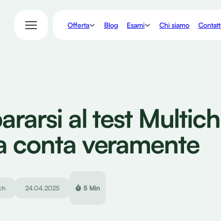
Offerta
Esami
Blog
Chi siamo
Contatt
ararsi al test Multic
a conta veramente
ch
24.04.2025
5 Min