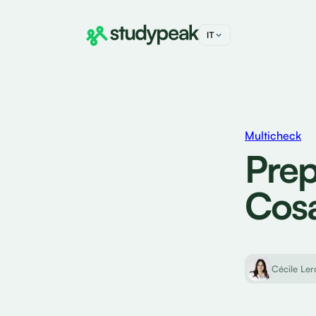
IT
DE
FR
EN
Multicheck
Prep
Cos
Cécile Ler