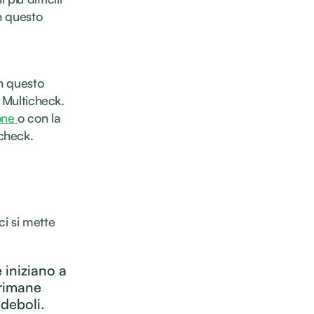
n questo
In questo
l Multicheck.
one
o con la
icheck.
i si mette
e iniziano a
 rimane
 deboli.