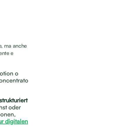
ne, ma anche
iente e
otion o
concentrato
strukturiert
hst oder
tionen,
r digitalen