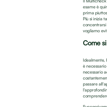
Il Multicheck
esame è quin
prima piutto
Più si inizia 
concentrarsi 
vogliamo evi
Come si 
Idealmente, 
è necessario
necessario ac
costantement
passare all'a
l'approfondime
comprendere 
Successivamen