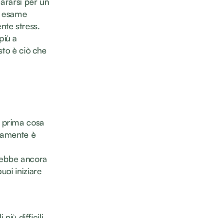
pararsi per un
un esame
nte stress.
più a
sto è ciò che
r prima cosa
ivamente è
rebbe ancora
uoi iniziare
più difficili