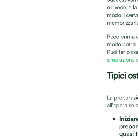
e rivedere la
modo il cerve
memorizzarl
Poco prima de
modo potrai f
Puoi farlo c
simulazione 
Tipici o
La preparazi
all'opera sen
Iniziar
prepar
quasi 