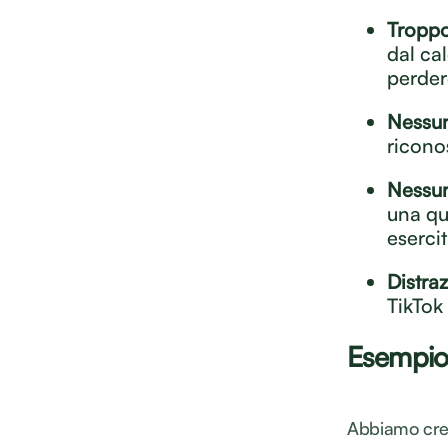
Troppo
dal ca
perder
Nessun
ricono
Nessun
una qu
esercit
Distra
TikTok
Esempio
Abbiamo crea