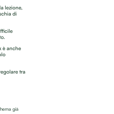
la lezione,
schia di
ficile
to.
k è anche
olo
regolare tra
chema già