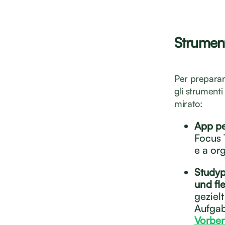
Strumenti
Per preparar
gli strumenti
mirato:
App pe
Focus 
e a or
Studyp
und fle
geziel
Aufgab
Vorber