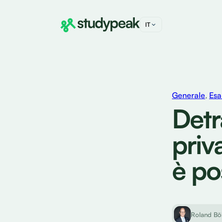
IT
DE
FR
EN
Generale
,
Esa
Detr
priv
è po
Roland Bö