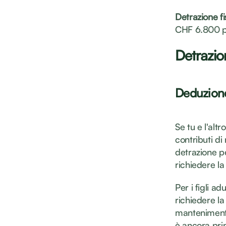
Detrazione fi
CHF 6.800 pe
Detrazion
Deduzione 
Se tu e l'alt
contributi di
detrazione pe
richiedere la
Per i figli a
richiedere la
mantenimento 
è ancora pri