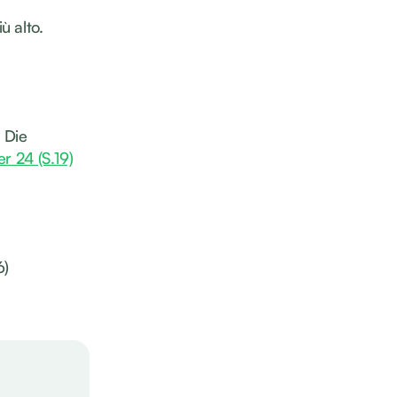
ù alto.
 Die
er 24 (S.19)
6)