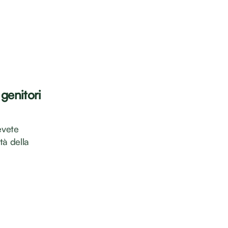
genitori
evete
tà della