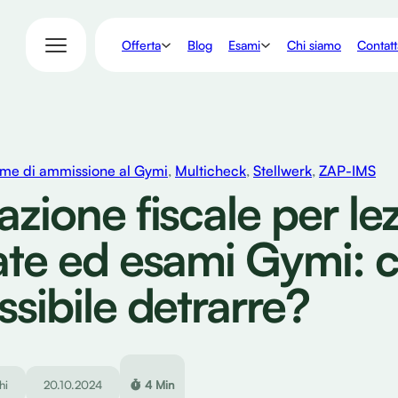
Offerta
Esami
Blog
Chi siamo
Contatt
me di ammissione al Gymi
,
Multicheck
,
Stellwerk
,
ZAP-IMS
azione fiscale per lez
ate ed esami Gymi: 
ssibile detrarre?
hi
20.10.2024
4 Min