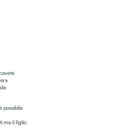
icevete
tera
ile
è possibile
i
 ma il figlio