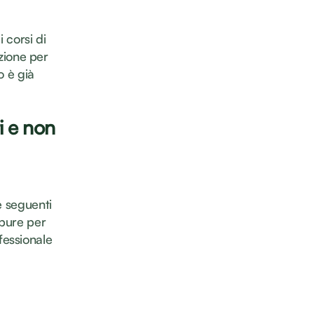
 corsi di
azione per
o è già
i e non
e seguenti
ppure per
fessionale