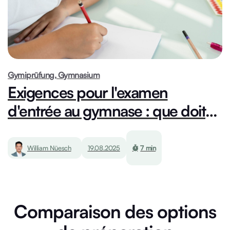
Gymiprüfung, Gymnasium
Exigences pour l'examen
d'entrée au gymnase : que doit
savoir un élève du primaire pour
passer au gymnase ?
William Nüesch
19.08.2025
7 min
Comparaison des options