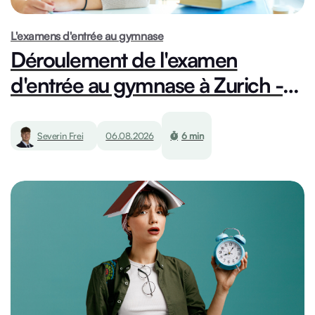
L'examens d'entrée au gymnase
Déroulement de l'examen
d'entrée au gymnase à Zurich -
Informations importantes pour le
jour de l'examen
Severin Frei
06.08.2026
6 min