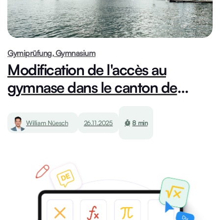
Gymiprüfung, Gymnasium
Modification de l'accès au
gymnase dans le canton de
Zurich : que signifient les
réformes ?
William Nüesch
26.11.2025
8 min