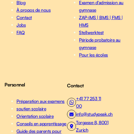
Blog
Examen d'admission au
À propos de nous
gymnase
Contact
ZAP-IMS | BMS | FMS |
Jobs
HMS
FAQ
Stellwerktest
Période probatoire au
gymnase
Pour les écoles
Personnel
Contact
+41 77 253 11
Préparation aux examens
00
soutien scolaire
info@studypeak.ch
Orientation scolaire
Torgasse 8, 8001
Conseils en apprentissage
Zurich
Guide des parents pour