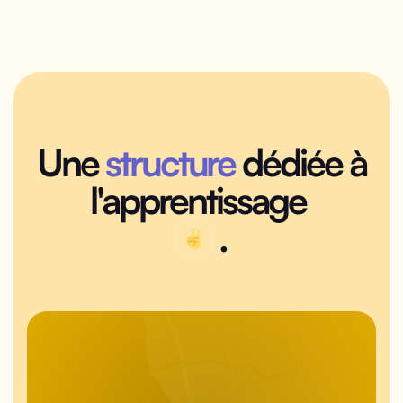
Une
structure
dédiée à
l'apprentissage
.