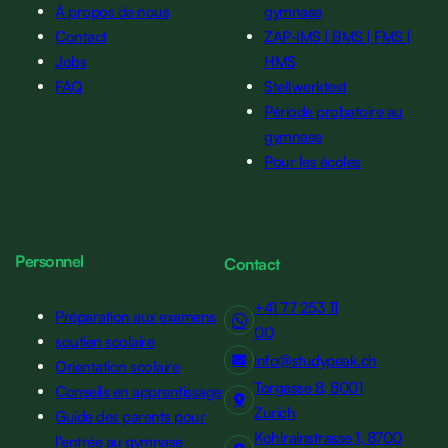
À propos de nous
gymnase
Contact
ZAP-IMS | BMS | FMS |
Jobs
HMS
FAQ
Stellwerktest
Période probatoire au
gymnase
Pour les écoles
Personnel
Contact
+41 77 253 11
Préparation aux examens
00
soutien scolaire
info@studypeak.ch
Orientation scolaire
Torgasse 8, 8001
Conseils en apprentissage
Zurich
Guide des parents pour
Kohlrainstrasse 1, 8700
l'entrée au gymnase