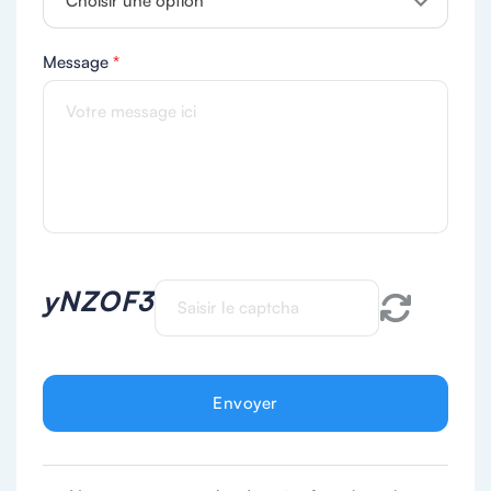
Choisir une option
Message
*
yNZOF3