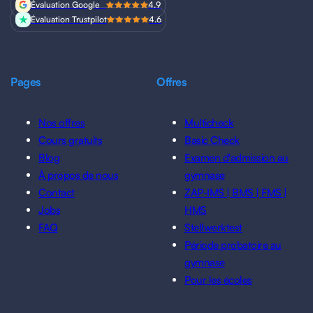
Évaluation Google
4.9
Évaluation Trustpilot
4.6
Pages
Offres
Nos offres
Multicheck
Cours gratuits
Basic Check
Blog
Examen d'admission au
À propos de nous
gymnase
Contact
ZAP-IMS | BMS | FMS |
Jobs
HMS
FAQ
Stellwerktest
Période probatoire au
gymnase
Pour les écoles