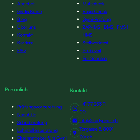
Angebot
Multicheck
Gratis Kurse
Basic Check
Blog
Gymi-Prüfung
Über uns
ZAP-IMS | BMS | FMS |
Kontakt
HMS
Karriere
Stellwerktest
FAQ
Probezeit
Für Schulen
Persönlich
Kontakt
+41 77 253 11
Prüfungsvorbereitung
00
Nachhilfe
info@studypeak.ch
Schulberatung
Torgasse 8, 8001
Lehrstellenberatung
Zürich
Elternratgeber fürs Gymi