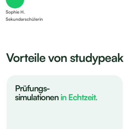
Sophie H.
Sophie H.
Sekundarschülerin
Sekundarschülerin
Vorteile von studypeak
Lisa S.
Prüfungs-
Gymnasiastin Hohe Promenade
simulationen
in Echtzeit.
Philipp K.
Philipp K.
Sekundarschüler
Sekundarschüler