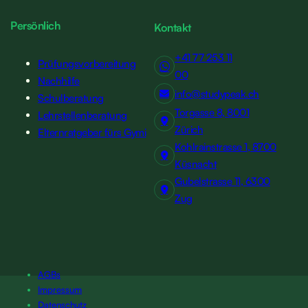
Persönlich
Kontakt
+41 77 253 11
Prüfungsvorbereitung
00
Nachhilfe
info@studypeak.ch
Schulberatung
Torgasse 8, 8001
Lehrstellenberatung
Zürich
Elternratgeber fürs Gymi
Kohlrainstrasse 1, 8700
Küsnacht
Gubelstrasse 11, 6300
Zug
AGBs
Impressum
Datenschutz