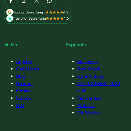
Google Bewertung
4.9
Trustpilot Bewertung
4.6
Seiten
Angebote
Angebot
Multicheck
Gratis Kurse
Basic Check
Blog
Gymi-Prüfung
Über uns
ZAP-IMS | BMS | FMS |
Kontakt
HMS
Karriere
Stellwerktest
FAQ
Probezeit
Für Schulen