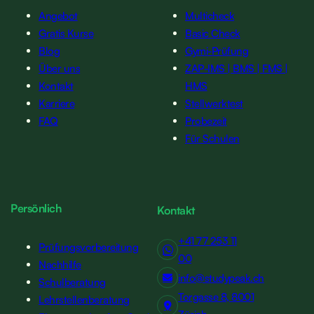
Angebot
Multicheck
Gratis Kurse
Basic Check
Blog
Gymi-Prüfung
Über uns
ZAP-IMS | BMS | FMS |
Kontakt
HMS
Karriere
Stellwerktest
FAQ
Probezeit
Für Schulen
Persönlich
Kontakt
+41 77 253 11
Prüfungsvorbereitung
00
Nachhilfe
info@studypeak.ch
Schulberatung
Torgasse 8, 8001
Lehrstellenberatung