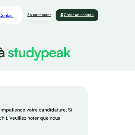
Se connecter
Créer un compte
Contact
 à
studypeak
 impatience votre candidature. Si
ch
). Veuillez noter que nous