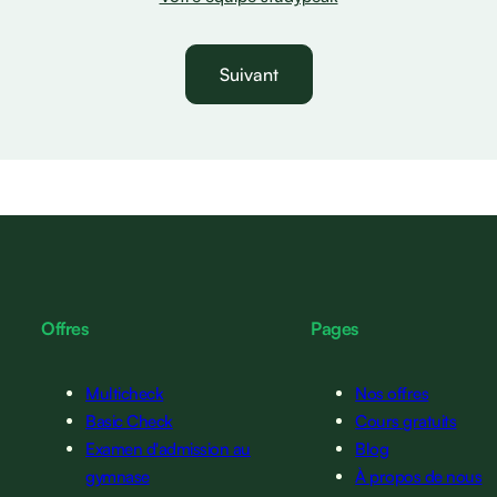
Suivant
Offres
Pages
Multicheck
Nos offres
Basic Check
Cours gratuits
Examen d'admission au
Blog
gymnase
À propos de nous