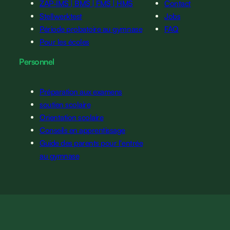
ZAP-IMS | BMS | FMS | HMS
Contact
Stellwerktest
Jobs
Période probatoire au gymnase
FAQ
Pour les écoles
Personnel
Préparation aux examens
soutien scolaire
Orientation scolaire
Conseils en apprentissage
Guide des parents pour l'entrée
au gymnase