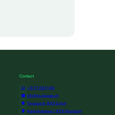
Contact
+41 77 253 11 00
info@studypeak.ch
Torgasse 8, 8001 Zurich
Kohlrainstrasse 1, 8700 Küsnacht