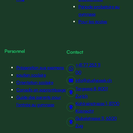
Période probatoire au
gymnase
Pour les écoles
Personnel
Contact
+41 77 253 11
Préparation aux examens
00
soutien scolaire
info@studypeak.ch
Orientation scolaire
Torgasse 8, 8001
Conseils en apprentissage
Zurich
Guide des parents pour
Kohlrainstrasse 1, 8700
l'entrée au gymnase
Küsnacht
Gubelstrasse 11, 6300
Zug