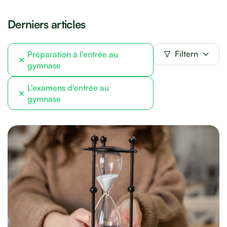
Derniers articles
Filtern
Préparation à l'entrée au
×
gymnase
L'examens d'entrée au
×
gymnase