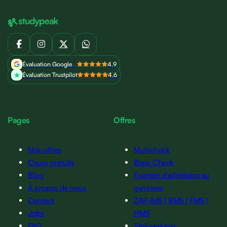
Évaluation Google
4.9
Évaluation Trustpilot
4.6
Pages
Offres
Nos offres
Multicheck
Cours gratuits
Basic Check
Blog
Examen d'admission au
À propos de nous
gymnase
Contact
ZAP-IMS | BMS | FMS |
Jobs
HMS
FAQ
Stellwerktest