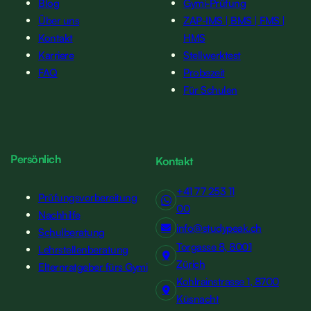
Blog
Gymi-Prüfung
Über uns
ZAP-IMS | BMS | FMS |
Kontakt
HMS
Karriere
Stellwerktest
FAQ
Probezeit
Für Schulen
Persönlich
Kontakt
+41 77 253 11
Prüfungsvorbereitung
00
Nachhilfe
info@studypeak.ch
Schulberatung
Torgasse 8, 8001
Lehrstellenberatung
Zürich
Elternratgeber fürs Gymi
Kohlrainstrasse 1, 8700
Küsnacht