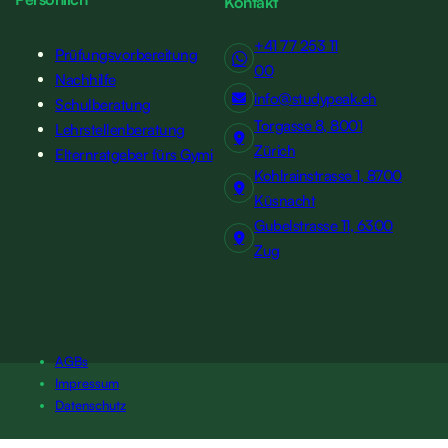
Kontakt
+41 77 253 11
Prüfungsvorbereitung
00
Nachhilfe
info@studypeak.ch
Schulberatung
Torgasse 8, 8001
Lehrstellenberatung
Zürich
Elternratgeber fürs Gymi
Kohlrainstrasse 1, 8700
Küsnacht
Gubelstrasse 11, 6300
Zug
AGBs
Impressum
Datenschutz