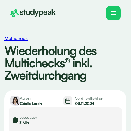
Multicheck
Wiederholung des
Multichecks® inkl.
Zweitdurchgang
Autorin
Veröffentlicht am
Cécile Lerch
03.11.2024
Lesedauer
3 Min