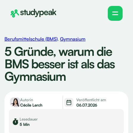
Berufsmittelschule (BMS)
,
Gymnasium
5 Gründe, warum die
BMS besser ist als das
Gymnasium
Autorin
Veröffentlicht am
Cécile Lerch
06.07.2026
Lesedauer
5 Min