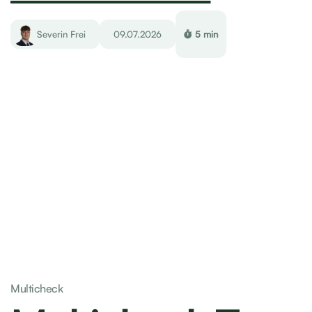
Multicheck
Multicheck Test üben: Demoversion,
Lernpaket & Alltagstipps
William Nüesch
08.07.2026
8 min
1
2
3
…
9
10