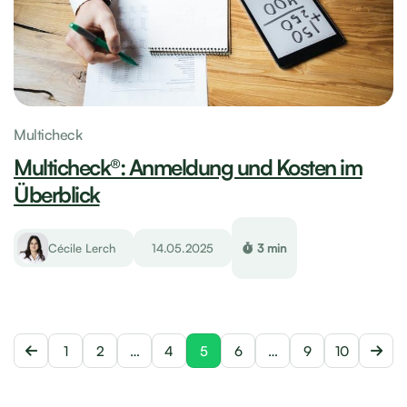
Multicheck
Multicheck®: Anmeldung und Kosten im
Überblick
Cécile Lerch
14.05.2025
3 min
1
2
…
4
5
6
…
9
10