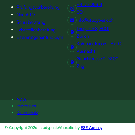
+41 77 253 11
Prüfungsvorbereitung
00
Nachhilfe
info@studypeak.ch
Schulberatung
Torgasse 8, 8001
Lehrstellenberatung
Zürich
Elternratgeber fürs Gymi
Kohlrainstrasse 1, 8700
Küsnacht
Gubelstrasse 11, 6300
Zug
AGBs
Impressum
Datenschutz
© Copyright 2026, studypeak
Webseite by
ESE Agency